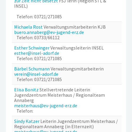
zur Zeit nicht besetzt
FSJ’lerin (Region STL &
INSEL)
Telefon: 03721/271085
Michaela Rost
Verwaltungsmitarbeiterin KJB
buero.annaberg@ev-jugend-erz.de
Telefon: 03733/66112
Esther Schwinger
Verwaltungsleiterin INSEL
esther@insel-adorf.de
Telefon: 03721/271085
Bärbel Schumann
Verwaltungsmitarbeiterin
verein@insel-adorf.de
Telefon: 03721/271085
Elisa Bonitz
Stellvertretende Leiterin
Jugendzentrum Meisterhaus / Regionalteam
Annaberg
meisterhaus@ev-jugend-erz.de
Telefon:
Sindy Katzer
Leiterin Jugendzentrum Meisterhaus /
Regionalteam Annaberg (in Elternzeit)
meisterhaus@ev-jugend-erz.de