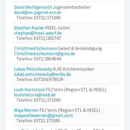
David Wohlgemuth
Jugendmitarbeiter
david@ev-jugend-erz.de
Telefon: 03721/271085
Stephan Nacke
INSEL-Leiter
stephan@insel-adorf.de
Telefon: 03721/265747
Christfried Schumann
Gebet & Verkündigung
Christfried.schumann@gmx.de
Telefon: 0371/2804644
Lukas Petschowsky
KJB-Kirchenmusiker
lukas.petschowsky@evlks.de
Telefon: 037204/978529
Leah Hartstock
FSJ’lerin (Region STL & INSEL)
leahviktoria@web.de
Telefon: 03721/271085
Maja Werner
FSJ’lerin (Region STL & INSEL)
majasofiewerner@gmail.com
Telefon: 03721 271085